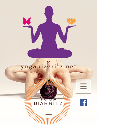
yogabiarritz.net
YOGA
BIARRITZ