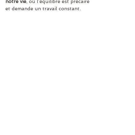
notre vie
, où l’équilibre est précaire 
et demande un travail constant, 
toujours renouvelé, ce qui ne le 
rend pas moins intéressant pour 
autant, au contraire. 
Méditez-vous parfois debout ? 
Quelle est votre expérience avec 
cette pratique ?
Voir tout
Posts récents